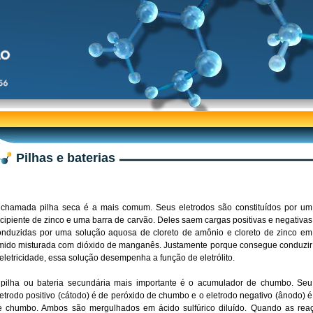
Pilhas e baterias
 chamada pilha seca é a mais comum. Seus eletrodos são constituídos por um
ecipiente de zinco e uma barra de carvão. Deles saem cargas positivas e negativas
onduzidas por uma solução aquosa de cloreto de amônio e cloreto de zinco em
mido misturada com dióxido de manganês. Justamente porque consegue conduzir
 eletricidade, essa solução desempenha a função de eletrólito.
 pilha ou bateria secundária mais importante é o acumulador de chumbo. Seu
letrodo positivo (cátodo) é de peróxido de chumbo e o eletrodo negativo (ânodo) é
e chumbo. Ambos são mergulhados em ácido sulfúrico diluído. Quando as rea