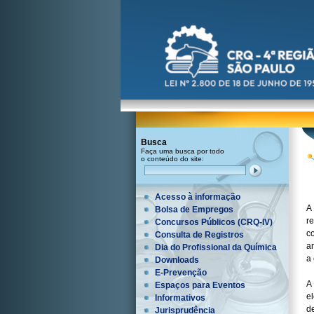
Busca
Faça uma busca por todo
o conteúdo do site:
Acesso à informação
A
Bolsa de Empregos
r
Concursos Públicos (CRQ-IV)
c
Consulta de Registros
a
Dia do Profissional da Química
a
Downloads
E-Prevenção
A
Espaços para Eventos
e
Informativos
d
Jurisprudência