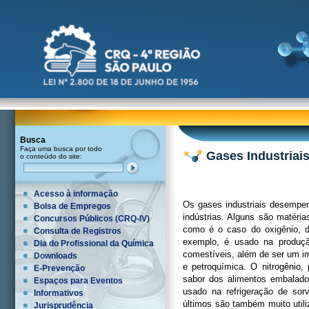
Busca
Faça uma busca por todo
Gases Industriai
o conteúdo do site:
Acesso à informação
Os gases industriais desempe
Bolsa de Empregos
indústrias. Alguns são matéria
Concursos Públicos (CRQ-IV)
como é o caso do oxigênio, do
Consulta de Registros
exemplo, é usado na produç
Dia do Profissional da Química
comestíveis, além de ser um im
Downloads
e petroquímica. O nitrogênio
E-Prevenção
sabor dos alimentos embalado
Espaços para Eventos
usado na refrigeração de sor
Informativos
últimos são também muito util
Jurisprudência