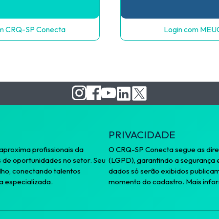
om CRQ-SP Conecta
Login com ME
PRIVACIDADE
proxima profissionais da
O CRQ-SP Conecta segue as diret
s de oportunidades no setor. Seu
(LGPD), garantindo a segurança 
alho, conectando talentos
dados só serão exibidos publicam
 especializada.
momento do cadastro. Mais inf