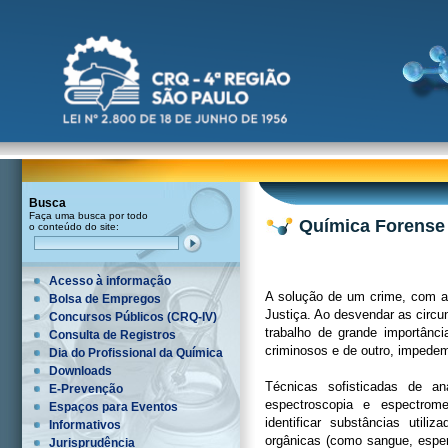
Busca
Faça uma busca por todo
Química Forens
o conteúdo do site:
Acesso à informação
A solução de um crime, com a
Bolsa de Empregos
Justiça. Ao desvendar as circ
Concursos Públicos (CRQ-IV)
trabalho de grande importânc
Consulta de Registros
criminosos e de outro, impede
Dia do Profissional da Química
Downloads
Técnicas sofisticadas de an
E-Prevenção
espectroscopia e espectrom
Espaços para Eventos
identificar substâncias uti
Informativos
orgânicas (como sangue, esper
Jurisprudência