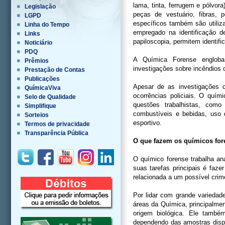
lama, tinta, ferrugem e pólvora
Legislação
peças de vestuário, fibras,
LGPD
específicos também são utiliz
Linha do Tempo
empregado na identificação 
Links
papiloscopia, permitem identifi
Noticiário
PDQ
A Química Forense engloba a
Prêmios
investigações sobre incêndios 
Prestação de Contas
Publicações
Apesar de as investigações 
QuímicaViva
ocorrências policiais. O quí
Selo de Qualidade
questões trabalhistas, como
Simplifique
combustíveis e bebidas, uso d
Sorteios
esportivo.
Termos de privacidade
Transparência Pública
O que fazem os químicos fo
O químico forense trabalha an
suas tarefas principais é faze
relacionada a um possível crim
Por lidar com grande variedad
áreas da Química, principalmen
origem biológica. Ele também
dependendo das amostras dispo