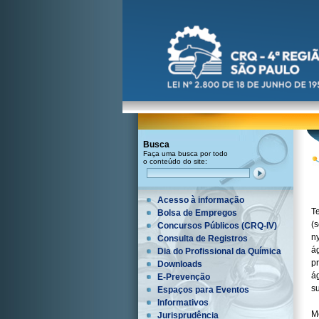
Busca
Faça uma busca por todo
o conteúdo do site:
Acesso à informação
T
Bolsa de Empregos
(s
Concursos Públicos (CRQ-IV)
n
Consulta de Registros
á
Dia do Profissional da Química
p
Downloads
á
E-Prevenção
s
Espaços para Eventos
Informativos
M
Jurisprudência