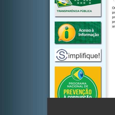
O
p
p
p
a