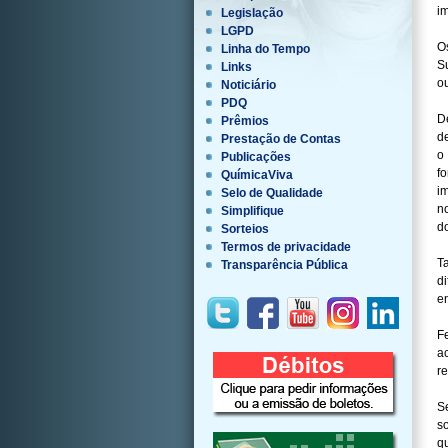
i
Legislação
LGPD
O
Linha do Tempo
S
Links
o
Noticiário
PDQ
D
Prêmios
d
Prestação de Contas
o
Publicações
f
QuímicaViva
i
Selo de Qualidade
n
Simplifique
d
Sorteios
Termos de privacidade
T
Transparência Pública
d
e
F
a
r
S
s
q