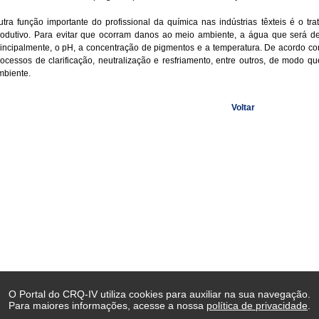
utra função importante do profissional da química nas indústrias têxteis é o t
rodutivo. Para evitar que ocorram danos ao meio ambiente, a água que será des
rincipalmente, o pH, a concentração de pigmentos e a temperatura. De acordo c
rocessos de clarificação, neutralização e resfriamento, entre outros, de modo 
mbiente.
Voltar
O Portal do CRQ-IV utiliza cookies para auxiliar na sua navegação.
Para maiores informações, acesse a nossa
política de privacidade
.