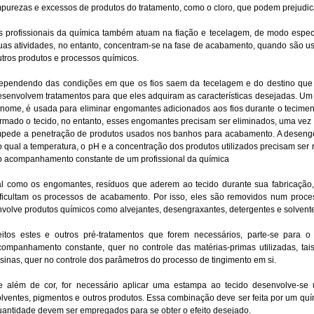
mpurezas e excessos de produtos do tratamento, como o cloro, que podem prejudic
s profissionais da química também atuam na fiação e tecelagem, de modo especia
uas atividades, no entanto, concentram-se na fase de acabamento, quando são u
utros produtos e processos químicos.
ependendo das condições em que os fios saem da tecelagem e do destino que l
esenvolvem tratamentos para que eles adquiram as características desejadas. 
 nome, é usada para eliminar engomantes adicionados aos fios durante o tecimen
ormado o tecido, no entanto, esses engomantes precisam ser eliminados, uma ve
mpede a penetração de produtos usados nos banhos para acabamento. A desen
o qual a temperatura, o pH e a concentração dos produtos utilizados precisam ser 
o acompanhamento constante de um profissional da química
al como os engomantes, resíduos que aderem ao tecido durante sua fabricação,
ificultam os processos de acabamento. Por isso, eles são removidos num proc
nvolve produtos químicos como alvejantes, desengraxantes, detergentes e solvent
eitos estes e outros pré-tratamentos que forem necessários, parte-se para 
companhamento constante, quer no controle das matérias-primas utilizadas, tai
esinas, quer no controle dos parâmetros do processo de tingimento em si.
e além de cor, for necessário aplicar uma estampa ao tecido desenvolve-se
olventes, pigmentos e outros produtos. Essa combinação deve ser feita por um qu
uantidade devem ser empregados para se obter o efeito desejado.