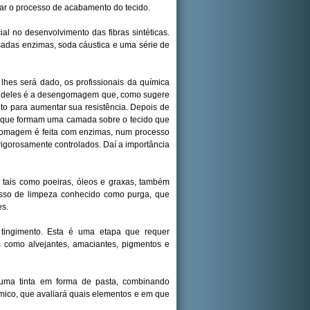
ar o processo de acabamento do tecido.
l no desenvolvimento das fibras sintéticas.
sadas enzimas, soda cáustica e uma série de
hes será dado, os profissionais da química
Um deles é a desengomagem que, como sugere
to para aumentar sua resistência. Depois de
z que formam uma camada sobre o tecido que
gomagem é feita com enzimas, num processo
rigorosamente controlados. Daí a importância
 tais como poeiras, óleos e graxas, também
esso de limpeza conhecido como purga, que
es.
o tingimento. Esta é uma etapa que requer
s como alvejantes, amaciantes, pigmentos e
 uma tinta em forma de pasta, combinando
ímico, que avaliará quais elementos e em que