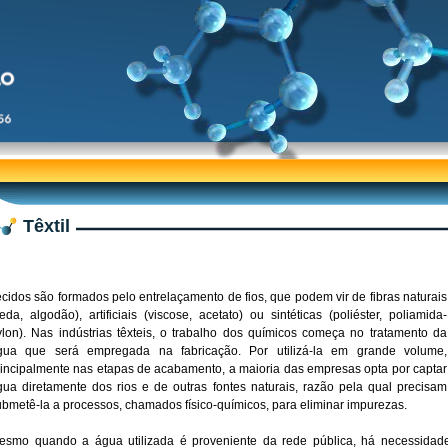
Têxtil
ecidos são formados pelo entrelaçamento de fios, que podem vir de fibras naturais
eda, algodão), artificiais (viscose, acetato) ou sintéticas (poliéster, poliamida-
ylon). Nas indústrias têxteis, o trabalho dos químicos começa no tratamento da
gua que será empregada na fabricação. Por utilizá-la em grande volume,
rincipalmente nas etapas de acabamento, a maioria das empresas opta por captar
gua diretamente dos rios e de outras fontes naturais, razão pela qual precisam
ubmetê-la a processos, chamados físico-químicos, para eliminar impurezas.
esmo quando a água utilizada é proveniente da rede pública, há necessidade