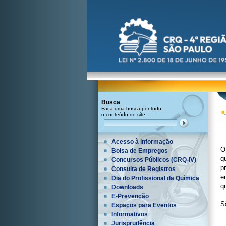
Busca
Faça uma busca por todo
o conteúdo do site:
Acesso à informação
O
Bolsa de Empregos
q
Concursos Públicos (CRQ-IV)
p
Consulta de Registros
e
Dia do Profissional da Química
q
Downloads
E-Prevenção
S
Espaços para Eventos
Informativos
Jurisprudência