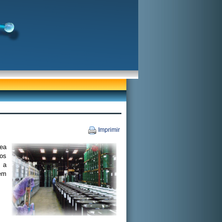
Imprimir
rea
 os
 a
 em