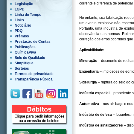
corrente e diferença de potencial 
Legislação
LGPD
Linha do Tempo
No entanto, sua fabricação requ
Links
um evento explosivo não esperad
Noticiário
Portanto, uma indústria de explo
PDQ
observância das normas. Rotinas
Prêmios
correção dos erros ocorridos que
Prestação de Contas
Publicações
Aplicabilidade:
QuímicaViva
Selo de Qualidade
Mineração
– desmonte de rochas
Simplifique
Sorteios
Engenharia
– implosões de edifíc
Termos de privacidade
Transparência Pública
Siderurgia
– ruptura do selo do 
Indústria espacial
– propelente s
Automotiva
– nos air-bags e nos
Indústria de defesa
– foguetes, 
Indústria de sinalizadores
– disp