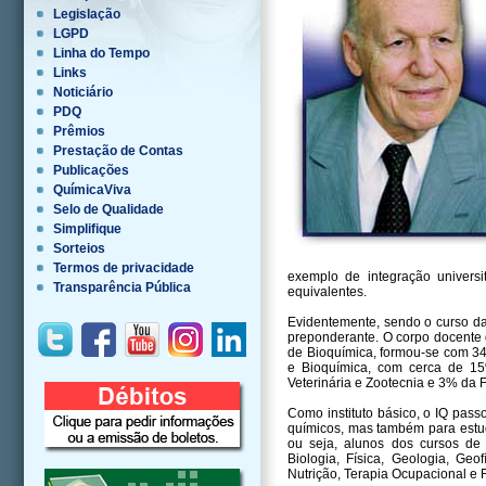
Legislação
LGPD
Linha do Tempo
Links
Noticiário
PDQ
Prêmios
Prestação de Contas
Publicações
QuímicaViva
Selo de Qualidade
Simplifique
Sorteios
Termos de privacidade
exemplo de integração universi
Transparência Pública
equivalentes.
Evidentemente, sendo o curso da 
preponderante. O corpo docente 
de Bioquímica, formou-se com 3
e Bioquímica, com cerca de 1
Veterinária e Zootecnia e 3% da 
Como instituto básico, o IQ pas
químicos, mas também para estuda
ou seja, alunos dos cursos de
Biologia, Física, Geologia, Geof
Nutrição, Terapia Ocupacional e F