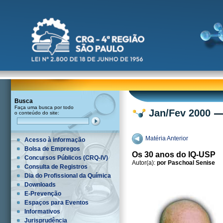
Busca
Faça uma busca por todo
Jan/Fev 2000
o conteúdo do site:
Matéria Anterior
Acesso à informação
Bolsa de Empregos
Os 30 anos do IQ-USP
Concursos Públicos (CRQ-IV)
Autor(a):
por Paschoal Senise
Consulta de Registros
Dia do Profissional da Química
Downloads
E-Prevenção
Espaços para Eventos
Informativos
Jurisprudência