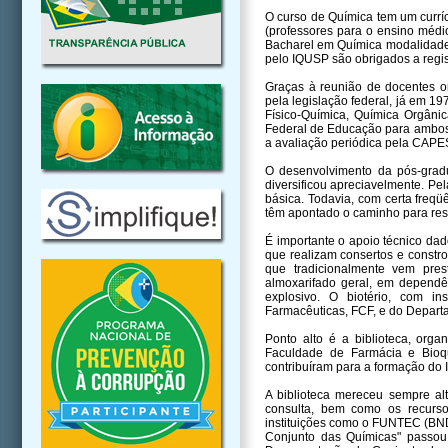
O curso de Química tem um currí
(professores para o ensino médio
Bacharel em Química modalidade 
pelo IQUSP são obrigados a regi
Graças à reunião de docentes or
pela legislação federal, já em 1
Físico-Química, Química Orgâni
Federal de Educação para ambos 
a avaliação periódica pela CAPES
O desenvolvimento da pós-grad
diversificou apreciavelmente. Pel
básica. Todavia, com certa freqü
têm apontado o caminho para res
É importante o apoio técnico dad
que realizam consertos e constr
que tradicionalmente vem pres
almoxarifado geral, em dependê
explosivo. O biotério, com i
Farmacêuticas, FCF, e do Depart
Ponto alto é a biblioteca, or
Faculdade de Farmácia e Bioqu
contribuíram para a formação do 
A biblioteca mereceu sempre al
consulta, bem como os recursos
instituições como o FUNTEC (BNDE
Conjunto das Químicas" passou 