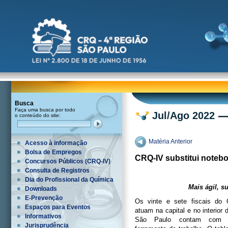
Busca
Faça uma busca por todo
Jul/Ago 2022
o conteúdo do site:
Matéria Anterior
Acesso à informação
Bolsa de Empregos
CRQ-IV substitui notebo
Concursos Públicos (CRQ-IV)
Consulta de Registros
Dia do Profissional da Química
Mais ágil, s
Downloads
E-Prevenção
Os vinte e sete fiscais do
Espaços para Eventos
atuam na capital e no interior
Informativos
São Paulo contam com
Jurisprudência