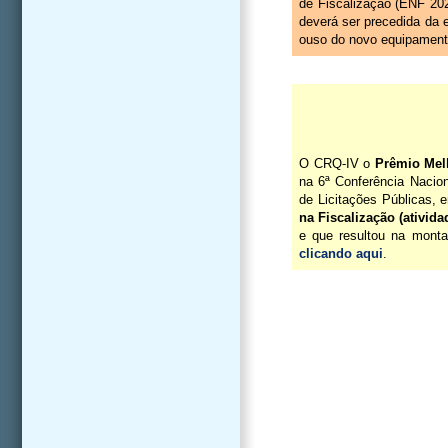
de Fiscalização (ENF 202
deverá ser precedida da 
ouso do novo equipament
O CRQ-IV o
Prêmio Melh
na 6ª Conferência Nacio
de Licitações Públicas, 
na Fiscalização (atividad
e que resultou na monta
clicando aqui
.