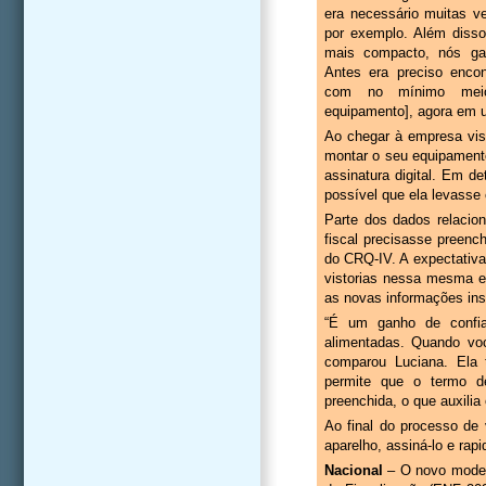
era necessário muitas v
por exemplo. Além disso,
mais compacto, nós ga
Antes era preciso enc
com no mínimo meio
equipamento], agora em u
Ao chegar à empresa vis
montar o seu equipamento
assinatura digital. Em d
possível que ela levasse 
Parte dos dados relacio
fiscal precisasse preenc
do CRQ-IV. A expectativa
vistorias nessa mesma e
as novas informações inse
“É um ganho de confia
alimentadas. Quando voc
comparou Luciana. Ela 
permite que o termo de
preenchida, o que auxilia 
Ao final do processo de v
aparelho, assiná-lo e ra
Nacional
– O novo modelo