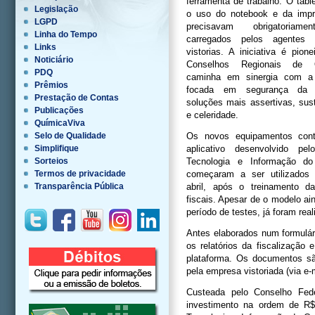
ferramenta de trabalho. O table
Legislação
o uso do notebook e da impr
LGPD
precisavam obrigatoriam
Linha do Tempo
carregados pelos agentes 
Links
vistorias. A iniciativa é pion
Noticiário
Conselhos Regionais de 
PDQ
caminha em sinergia com a e
Prêmios
focada em segurança da i
Prestação de Contas
soluções mais assertivas, sust
Publicações
e celeridade.
QuímicaViva
Selo de Qualidade
Os novos equipamentos co
Simplifique
aplicativo desenvolvido pe
Sorteios
Tecnologia e Informação d
Termos de privacidade
começaram a ser utilizado
Transparência Pública
abril, após o treinamento d
fiscais. Apesar de o modelo ai
período de testes, já foram rea
Antes elaborados num formulár
os relatórios da fiscalizaçã
plataforma. Os documentos são
pela empresa vistoriada (via e
Custeada pelo Conselho Fede
investimento na ordem de R$ 