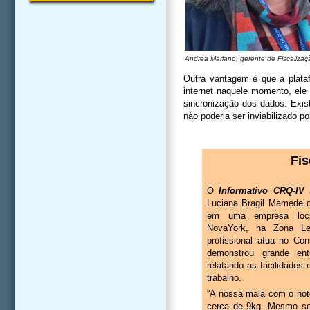
Andrea Mariano, gerente de Fiscalizaç
Outra vantagem é que a platafo
internet naquele momento, ele 
sincronização dos dados. Exis
não poderia ser inviabilizado po
Fi
O
Informativo CRQ-IV
a
Luciana Bragil Mamede du
em uma empresa loca
NovaYork, na Zona Les
profissional atua no Co
demonstrou grande e
relatando as facilidades 
trabalho.
“A nossa mala com o not
cerca de 9kg. Mesmo s